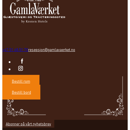
+47 51 68 51 70
resepsjon@gamlavaerket.no
Bestill rom
Bestill bord
Abonner på vårt nyhetsbrev