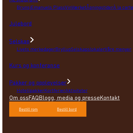
Brunsj
Emanuels Plass
VinVærket
Åpningstider
À la cart
Julebord
Selskap
Livets merkedager
Bryllup
Selskapslokaler
Våre menyer
Kurs og konferanse
Pakker og opplevelser
Hotellpakker
Kortferier
Aktiviteter
Om oss
FAQ
Blogg, media og presse
Kontakt
Bestill rom
Bestill bord