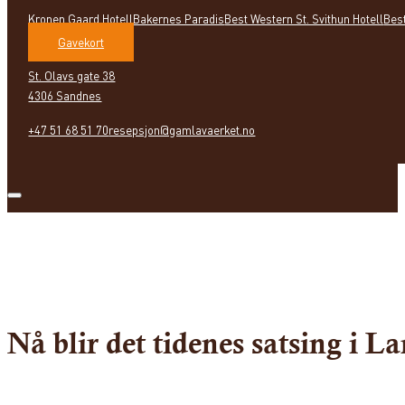
Kronen Gaard Hotell
Bakernes Paradis
Best Western St. Svithun Hotell
Bes
Gavekort
St. Olavs gate 38
4306 Sandnes
+47 51 68 51 70
resepsjon@gamlavaerket.no
Nå blir det tidenes satsing i L