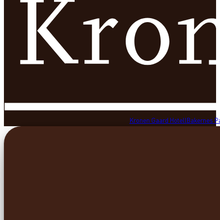
Kronen Gaard Hotell
Bakernes P