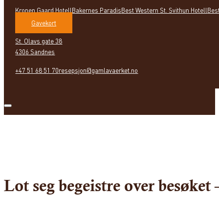
Kronen Gaard Hotell
Bakernes Paradis
Best Western St. Svithun Hotell
Bes
Gavekort
St. Olavs gate 38
4306 Sandnes
+47 51 68 51 70
resepsjon@gamlavaerket.no
Lot seg begeistre over besøket