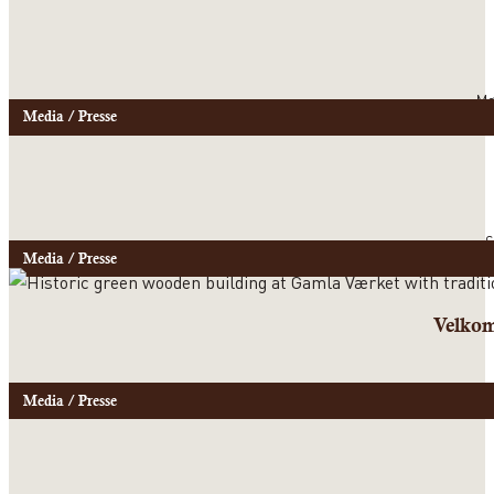
Mø
Media / Presse
S
Media / Presse
Velkom
Media / Presse