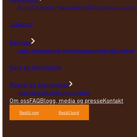
Brunsj
Emanuels Plass
VinVærket
Åpningstider
À la cart
Julebord
Selskap
Livets merkedager
Bryllup
Selskapslokaler
Våre menyer
Kurs og konferanse
Pakker og opplevelser
Hotellpakker
Kortferier
Aktiviteter
Om oss
FAQ
Blogg, media og presse
Kontakt
Bestill rom
Bestill bord