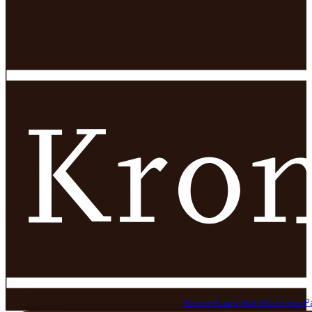
Kronen Gaard Hotell
Bakernes P