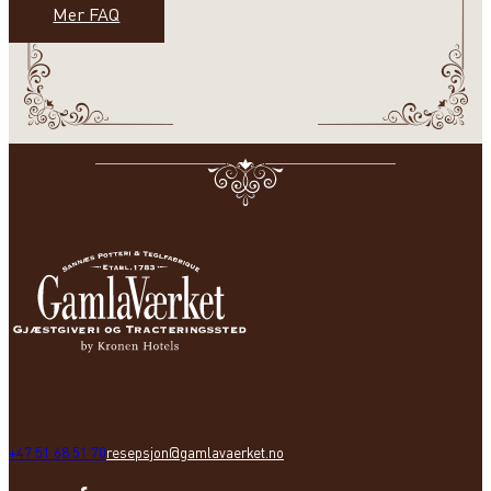
Mer FAQ
+47 51 68 51 70
resepsjon@gamlavaerket.no