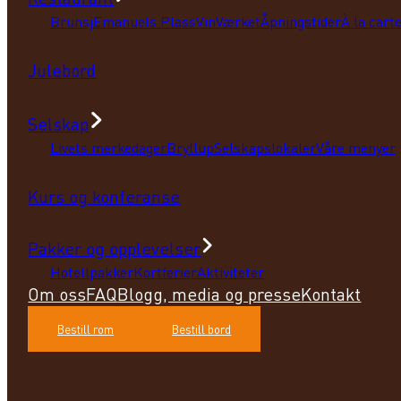
Brunsj
Emanuels Plass
VinVærket
Åpningstider
À la cart
Julebord
Selskap
Livets merkedager
Bryllup
Selskapslokaler
Våre menyer
Kurs og konferanse
Pakker og opplevelser
Hotellpakker
Kortferier
Aktiviteter
Om oss
FAQ
Blogg, media og presse
Kontakt
Bestill rom
Bestill bord