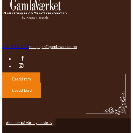
+47 51 68 51 70
resepsjon@gamlavaerket.no
Bestill rom
Bestill bord
Abonner på vårt nyhetsbrev