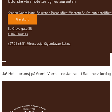
Utforske våre hoteller og restauranter:
Kronen Gaard Hotell
Bakernes Paradis
Best Western St. Svithun Hotell
Bes
Gavekort
St. Olavs gate 38
4306 Sandnes
+47 51 68 51 70
resepsjon@gamlavaerket.no
Ja! Helgebrunsj på GamlaVærket restaurant i Sandnes: lørdag k