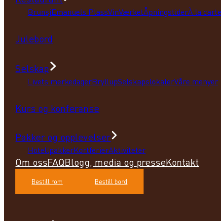
Brunsj
Emanuels Plass
VinVærket
Åpningstider
À la cart
Julebord
Selskap
Livets merkedager
Bryllup
Selskapslokaler
Våre menyer
Kurs og konferanse
Pakker og opplevelser
Hotellpakker
Kortferier
Aktiviteter
Om oss
FAQ
Blogg, media og presse
Kontakt
Bestill rom
Bestill bord