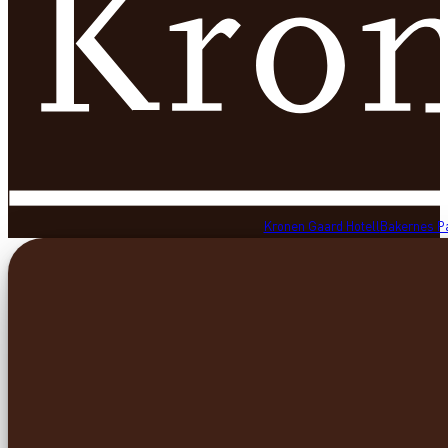
Kronen Gaard Hotell
Bakernes P