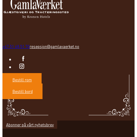
+47 51 68 51 70
resepsjon@gamlavaerket.no
Bestill rom
Bestill bord
Abonner på vårt nyhetsbrev