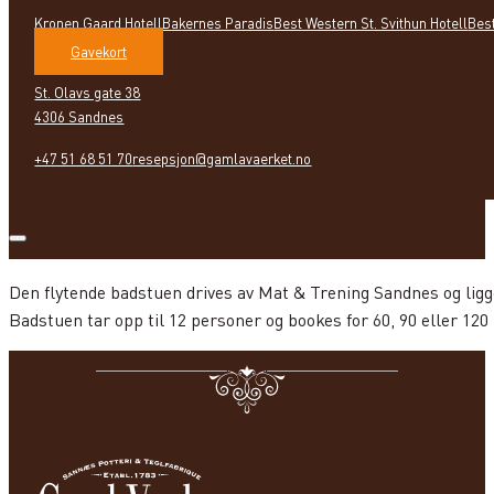
Kronen Gaard Hotell
Bakernes Paradis
Best Western St. Svithun Hotell
Bes
Gavekort
St. Olavs gate 38
4306 Sandnes
+47 51 68 51 70
resepsjon@gamlavaerket.no
Den flytende badstuen drives av Mat & Trening Sandnes og lig
Badstuen tar opp til 12 personer og bookes for 60, 90 eller 120