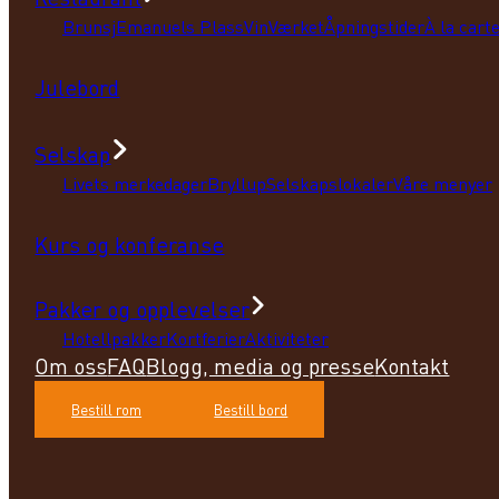
Brunsj
Emanuels Plass
VinVærket
Åpningstider
À la cart
Julebord
Selskap
Livets merkedager
Bryllup
Selskapslokaler
Våre menyer
Kurs og konferanse
Pakker og opplevelser
Hotellpakker
Kortferier
Aktiviteter
Om oss
FAQ
Blogg, media og presse
Kontakt
Bestill rom
Bestill bord